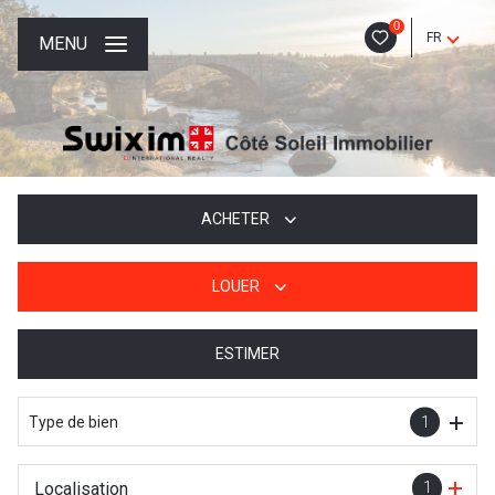
0
FR
MENU
ACHETER
LOUER
De l'ancien
De l'immo pro
ESTIMER
à l'année
De l'immo pro
Type de bien
1
Localisation
1