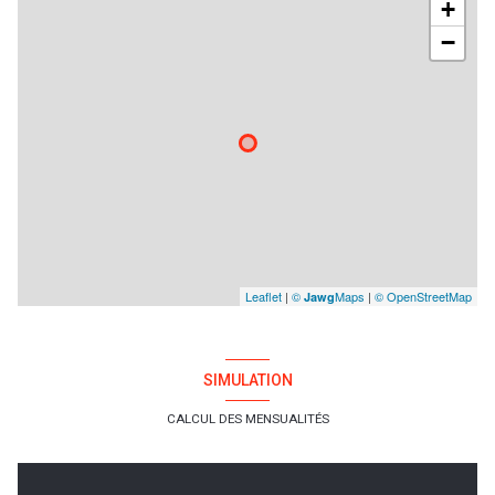
+
−
Leaflet
|
©
Maps
|
© OpenStreetMap
Jawg
SIMULATION
CALCUL DES MENSUALITÉS