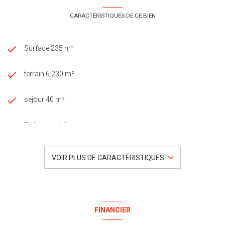
CARACTÉRISTIQUES DE CE BIEN
Surface 235 m²
terrain 6 230 m²
séjour 40 m²
7 chambre(s)
2 salle(s) de bain
VOIR PLUS DE CARACTÉRISTIQUES
2 salle(s) d'eau
construit en 1948
FINANCIER