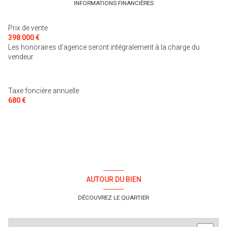
cuisine américaine
INFORMATIONS FINANCIÈRES
Prix de vente
Chauffage central : radiateur (gaz)
398 000 €
Les honoraires d'agence seront intégralement à la charge du
1 parking(s)
vendeur
exposition Sud
Taxe foncière annuelle
680 €
2 niveau(x)
vue Dégagée
terrasse
AUTOUR DU BIEN
DÉCOUVREZ LE QUARTIER