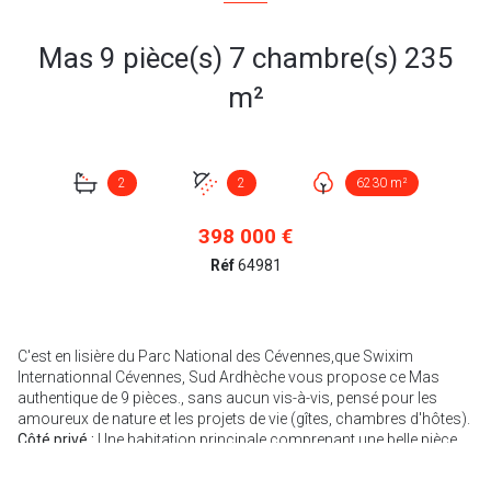
Mas 9 pièce(s) 7 chambre(s) 235
m²
2
2
6230 m²
398 000 €
Réf
64981
C'est en lisière du Parc National des Cévennes,que Swixim
Internationnal Cévennes, Sud Ardhèche vous propose ce Mas
authentique de 9 pièces., sans aucun vis-à-vis, pensé pour les
amoureux de nature et les projets de vie (gîtes, chambres d'hôtes).
Côté privé :
Une habitation principale comprenant une belle pièce
de vie avec salon et cuisine ouverte, des sanitaires ainsi que deux
chambres confortables.