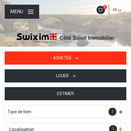
0
FR
MENU
ACHETER
LOUER
De l'ancien
De l'immo pro
ESTIMER
à l'année
De l'immo pro
Type de bien
1
Localisation
1