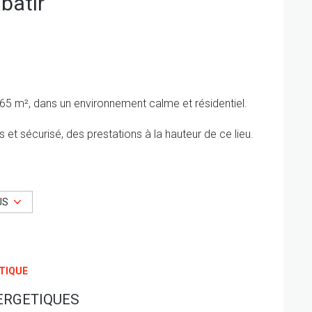
 batir
65 m², dans un environnement calme et résidentiel.
t sécurisé, des prestations à la hauteur de ce lieu.
otre compétence et nous vous mettrons en relation
US
nd plaisir que nous vous transmettrons tous les
e SWIXIM Immobilier Nîmes.
TIQUE
 présentation d'un client qualifié.
 sont disponibles sur le site Géorisques
ERGETIQUES