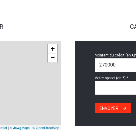
R
C
+
Montant du crédit (en €)
−
Votre apport (en €) *
ENVOYER
aflet
|
©
Maps
|
© OpenStreetMap
Jawg