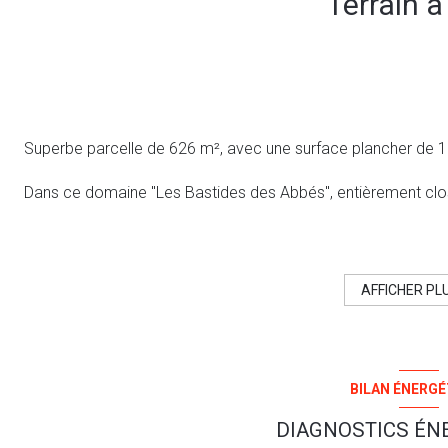
Terrain à
Superbe parcelle de 626 m², avec une surface plancher de 1
Dans ce domaine "Les Bastides des Abbés", entièrement clos e
Selon vos demandes et exigences, nous vous apporterons n
avec nos partenaires qui seront à votre écoute.
AFFICHER PL
Ce bien nous a été confié par le propriétaire, c'est avec gra
détails complémentaires et organiserons une visite.
Contactez Christian FOULACHON au 06 47 56 02 83 - Agenc
BILAN ÉNERGÉ
Notre enseigne est ouverte à l'inter-agence sous réserve de la
Les informations sur les risques auxquels ce bien est exposé
DIAGNOSTICS ÉN
:
http://www.georisques.gouv.fr