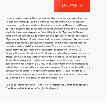
ENVOYER
Les informations recueillies sur ce formulaire sont enregistrées dans un
fichier informatisé par La Boite Immo agissant comme Sous-traitant du
traitement pour la gestion de la clientèle/prospects de l'Agence / du Réseau
qui reste Responsable du Traitement de vos Données personnelles. La base
légale du traitement repose sur l'intérêt légitime de l'Agence / du Réseau.
Elles sont conservées jusqu'à demande de suppression et sont destinées à
l'Agence / au Réseau. Conformément à la loi « informatique et libertés », vous
disposez des droits d’accès, de rectification, d’effacement, d’opposition, de
limitation et de portabilité de vos données. Vous pouvez retirer votre
consentement à tout moment en contactant directement l’Agence / Le
Réseau. Consultez le site
https://cnil.fr/fr
pour plus d’informations sur vos
droits. Si vous estimez, après avoir contacté l'Agence / le Réseau, que vos
droits « Informatique et Libertés » ne sont pas respectés, vous pouvez
adresser une réclamation à la CNIL. Nous vous informons de l’existence de
la liste d'opposition au démarchage téléphonique « Bloctel », sur laquelle vous
pouvez vous inscrire ici :
https://www.bloctel.gouv.fr
. Dans le cadre de la
protection des Données personnelles, nous vous invitons à ne pas inscrire
de Données sensibles dans le champ de saisie libre.
Ce site est protégé par reCAPTCHA, les
Politiques de Confidentialité
et es
Conditions d'utilisation
de Google s'appliquent.