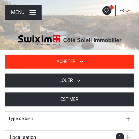
0
FR
MENU
ACHETER
LOUER
De l'ancien
De l'immo pro
ESTIMER
à l'année
De l'immo pro
Type de bien
Localisation
1