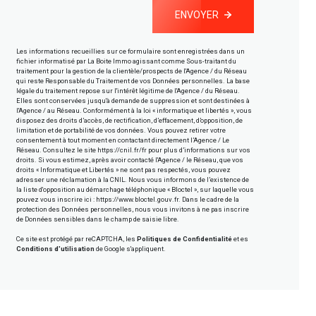
ENVOYER
Les informations recueillies sur ce formulaire sont enregistrées dans un
fichier informatisé par La Boite Immo agissant comme Sous-traitant du
traitement pour la gestion de la clientèle/prospects de l'Agence / du Réseau
qui reste Responsable du Traitement de vos Données personnelles. La base
légale du traitement repose sur l'intérêt légitime de l'Agence / du Réseau.
Elles sont conservées jusqu'à demande de suppression et sont destinées à
l'Agence / au Réseau. Conformément à la loi « informatique et libertés », vous
disposez des droits d’accès, de rectification, d’effacement, d’opposition, de
limitation et de portabilité de vos données. Vous pouvez retirer votre
consentement à tout moment en contactant directement l’Agence / Le
Réseau. Consultez le site
https://cnil.fr/fr
pour plus d’informations sur vos
droits. Si vous estimez, après avoir contacté l'Agence / le Réseau, que vos
droits « Informatique et Libertés » ne sont pas respectés, vous pouvez
adresser une réclamation à la CNIL. Nous vous informons de l’existence de
la liste d'opposition au démarchage téléphonique « Bloctel », sur laquelle vous
pouvez vous inscrire ici :
https://www.bloctel.gouv.fr
. Dans le cadre de la
protection des Données personnelles, nous vous invitons à ne pas inscrire
de Données sensibles dans le champ de saisie libre.
Ce site est protégé par reCAPTCHA, les
Politiques de Confidentialité
et es
Conditions d'utilisation
de Google s'appliquent.