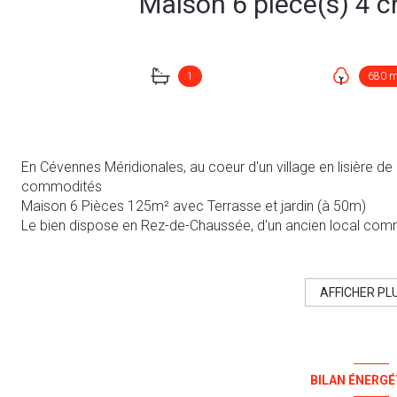
1
680 
En Cévennes Méridionales, au coeur d'un village en lisière d
commodités
Maison 6 Pièces 125m² avec Terrasse et jardin (à 50m)
Le bien dispose en Rez-de-Chaussée, d'un ancien local commer
par son idéale visibilité
A l'étage : Appartement T6 125m²
Séjour avec Insert, ouvrant sur terrasse, Cuisine dinatoire s
AFFICHER PL
2 pièces supplémentaires au 1er étage
Photos / Videos sur contact téléphonique exclusivement
Ce bien nous est confié par les vendeurs, il est donc indis
complémentaire et visite.
BILAN ÉNERGÉ
Contact : Guillaume Vignes 06 47 43 52 94 Swixim Internatio