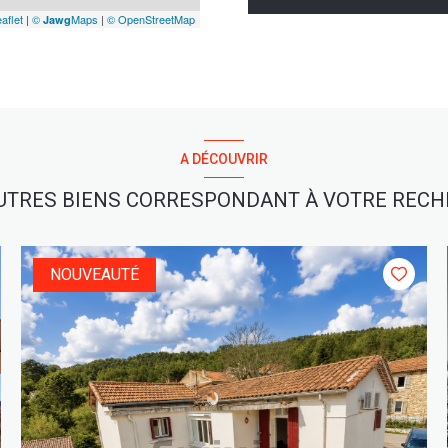
aflet
|
©
Maps
|
© OpenStreetMap
Jawg
A DÉCOUVRIR
UTRES BIENS CORRESPONDANT À VOTRE REC
NOUVEAUTÉ