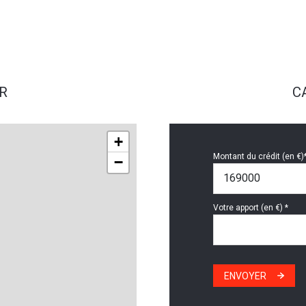
R
C
+
Montant du crédit (en €)
−
Votre apport (en €) *
ENVOYER