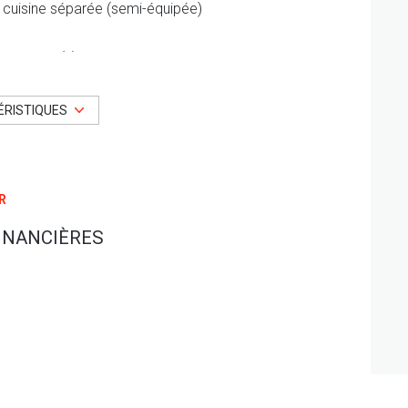
cuisine séparée (semi-équipée)
1 garage(s)
1 côté(s) mitoyen(s)
ÉRISTIQUES
vue Village
R
arboré
INANCIÈRES