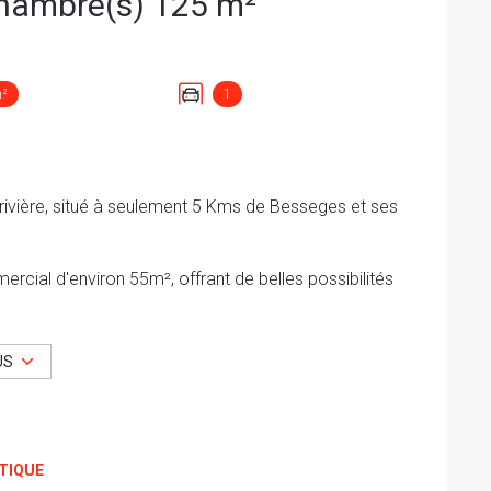
Maison 6 pièce(s) 4 chambre(s) 125 m²
m²
1
e rivière, situé à seulement 5 Kms de Besseges et ses
cial d'environ 55m², offrant de belles possibilités
éparée, 3 chambres, salle de bain, wc
US
pensable de nous contacter pour tout renseignement
TIQUE
nal