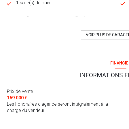
1 salle(s) de bain
Chauffage central : radiateur (fioul)
exposition Sud-Ouest
VOIR PLUS DE CARACT
3 niveau(x)
FINANCIE
terrasse
INFORMATIONS F
Prix de vente
169 000 €
Les honoraires d'agence seront intégralement à la
charge du vendeur