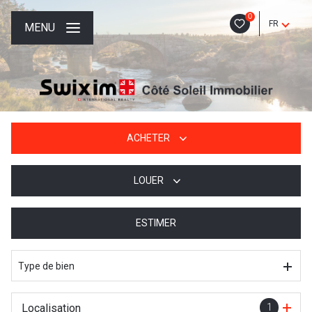
0
FR
MENU
ACHETER
LOUER
De l'ancien
De l'immo pro
ESTIMER
à l'année
De l'immo pro
Type de bien
Localisation
1