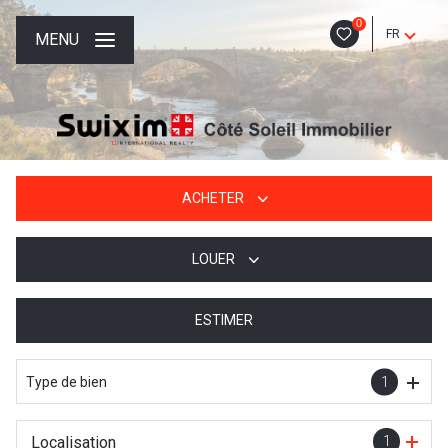
0
FR
MENU
ACHETER
LOUER
De l'ancien
De l'immo pro
ESTIMER
à l'année
De l'immo pro
Type de bien
1
Localisation
1