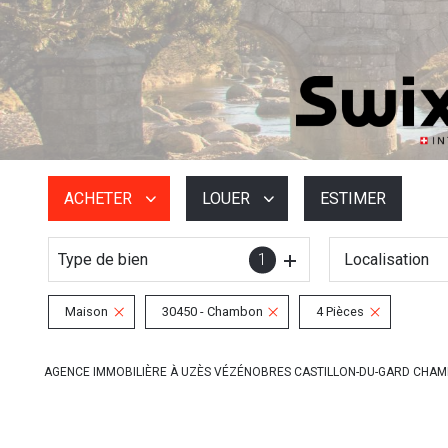
ACHETER
LOUER
ESTIMER
Type de bien
1
Localisation
De l'ancien
à l'année
De l'immo pro
De l'immo pro
Maison
30450 - Chambon
4 Pièces
AGENCE IMMOBILIÈRE À UZÈS VÉZÉNOBRES CASTILLON-DU-GARD CHA