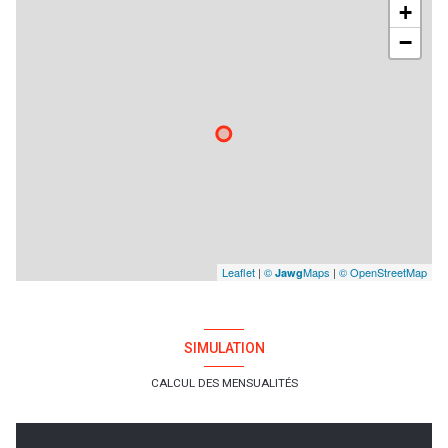
+
−
Leaflet
|
©
Maps
|
© OpenStreetMap
Jawg
SIMULATION
CALCUL DES MENSUALITÉS