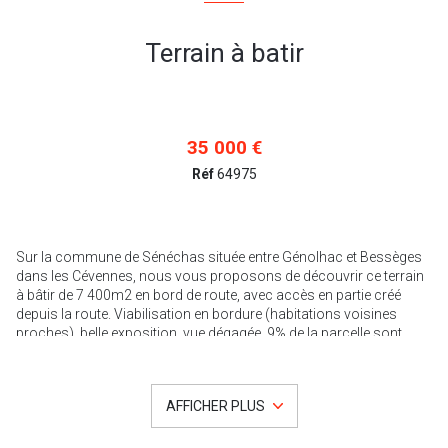
Terrain à batir
35 000 €
Réf
64975
Sur la commune de Sénéchas située entre Génolhac et Bessèges
dans les Cévennes, nous vous proposons de découvrir ce terrain
à bâtir de 7 400m2 en bord de route, avec accès en partie créé
depuis la route. Viabilisation en bordure (habitations voisines
proches), belle exposition, vue dégagée. 9% de la parcelle sont
constructibles, le reste étant des bois sur une petite colline, le
terrain est délimité plus haut par la route qui mène à Sénéchas.
Ce bien nous a été confié par ses propriétaires. C’est avec grand
AFFICHER PLUS
plaisir que nous vous transmettrons tous les détails
complémentaires et organiserons une visite.
Notre enseigne est ouverte à l'inter-agence sous réserve de la