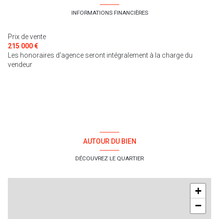
salon/sejour
12.6 m²
chambre/bureau
7.5 m²
INFORMATIONS FINANCIÈRES
Prix de vente
215 000 €
Les honoraires d'agence seront intégralement à la charge du
vendeur
AUTOUR DU BIEN
DÉCOUVREZ LE QUARTIER
+
−