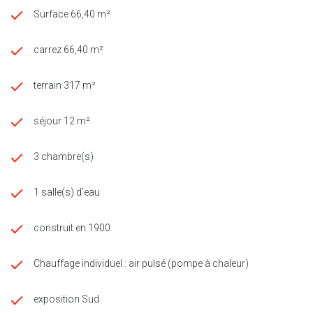
06.59.24.28.52 ou par mail : a.sobczak@swixim.com.
Surface 66,40 m²
Honoraires à charge vendeurs.
Notre enseigne est ouverte à l'inter-agence sous réserve de la
carrez 66,40 m²
présentation d'un client qualifié.
Les informations sur les risques auxquels ce bien est exposé sont
disponibles sur le site Géorisques http://www.georisques.gouv.fr
terrain 317 m²
séjour 12 m²
3 chambre(s)
1 salle(s) d'eau
construit en 1900
Chauffage individuel : air pulsé (pompe à chaleur)
exposition Sud