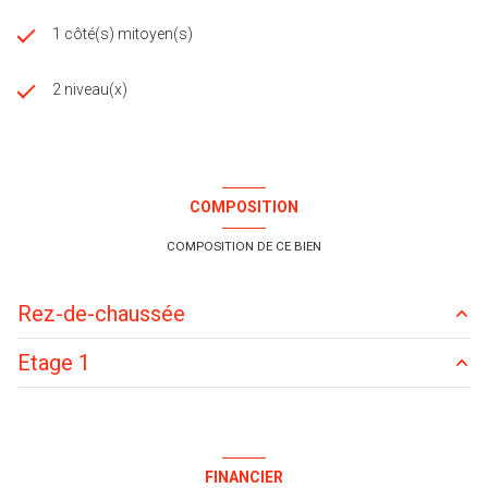
1 côté(s) mitoyen(s)
2 niveau(x)
COMPOSITION
COMPOSITION DE CE BIEN
Rez-de-chaussée
Etage 1
véranda
8.5 m²
cuisine
15 m²
chambre
12.6 m²
cellier
1.7 m²
chambre
10.4 m²
FINANCIER