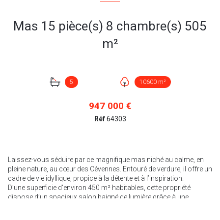
Mas 15 pièce(s) 8 chambre(s) 505
m²
5
10600 m²
947 000 €
Réf
64303
Laissez-vous séduire par ce magnifique mas niché au calme, en
pleine nature, au cœur des Cévennes. Entouré de verdure, il offre un
cadre de vie idyllique, propice à la détente et à l’inspiration.
D’une superficie d'environ 450 m² habitables, cette propriété
dispose d’un spacieux salon baigné de lumière grâce à une
immense baie vitrée.
Une agréable et vaste cuisine fonctionnel, sera vous seduire.