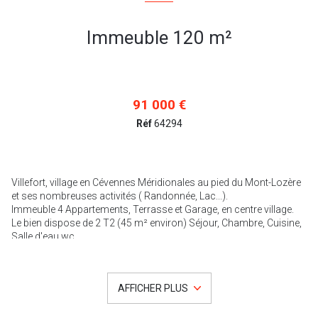
Immeuble 120 m²
91 000 €
Réf
64294
Villefort, village en Cévennes Méridionales au pied du Mont-Lozère
et ses nombreuses activités ( Randonnée, Lac...).
Immeuble 4 Appartements, Terrasse et Garage, en centre village.
Le bien dispose de 2 T2 (45 m² environ) Séjour, Chambre, Cuisine,
Salle d'eau wc.
2 Studios (20m² environ) à rénover.
Idéal pour un investissement Locatif.
Terrasse, Garage, caves, Grenier.
AFFICHER PLUS
Toiture Bon Etat.
Photos / Videos sur contact téléphonique exclusivement.
Ce bien nous est confié par les vendeurs, il est donc indispensable