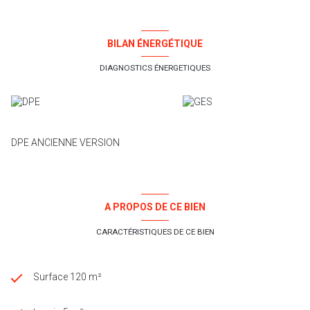
de nous contacter pour tout renseignement complémentaire et
visite.
Contact : Guillaume Vignes 06 47 43 52 94 Swixim International
BILAN ÉNERGÉTIQUE
Cévennes
DIAGNOSTICS ÉNERGETIQUES
DPE ANCIENNE VERSION
A PROPOS DE CE BIEN
CARACTÉRISTIQUES DE CE BIEN
Surface 120 m²