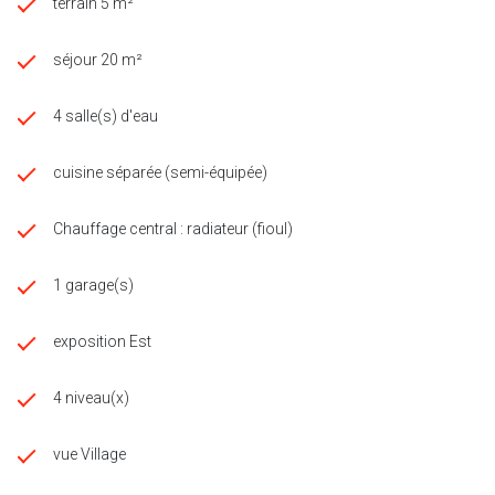
terrain 5 m²
séjour 20 m²
4 salle(s) d'eau
cuisine séparée (semi-équipée)
Chauffage central : radiateur (fioul)
1 garage(s)
exposition Est
4 niveau(x)
vue Village