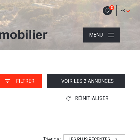
0
FR
MENU
FILTRER
VOIR LES
2
ANNONCES
RÉINITIALISER
Trier par
LES PLUS RÉCENTES