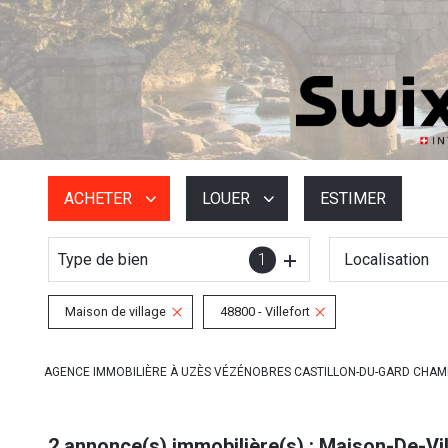
ACHETER
LOUER
ESTIMER
Type de bien
1
Localisation
De l'ancien
à l'année
De l'immo pro
De l'immo pro
Maison de village
48800 - Villefort
AGENCE IMMOBILIÈRE À UZÈS VÉZÉNOBRES CASTILLON-DU-GARD CHA
2
annonce(s) immobilière(s) : Maison-De-Vill