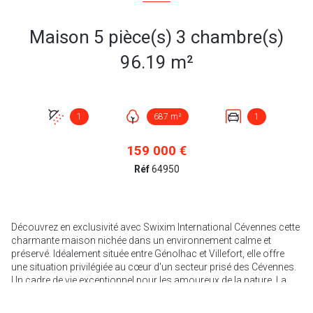
Maison 5 pièce(s) 3 chambre(s)
96.19 m²
1
687 m²
1
159 000 €
Réf
64950
Découvrez en exclusivité avec Swixim International Cévennes cette
charmante maison nichée dans un environnement calme et
préservé. Idéalement située entre Génolhac et Villefort, elle offre
une situation privilégiée au cœur d'un secteur prisé des Cévennes.
Un cadre de vie exceptionnel pour les amoureux de la nature. La
maison est attenante au célèbre chemin de la Régordane,
permettant de partir en randonnée directement depuis chez soi. Le