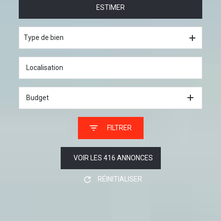
ESTIMER
à l'année
De l'immo pro
Type de bien
Budget
FILTRER
VOIR LES
416
ANNONCES
RÉINITIALISER