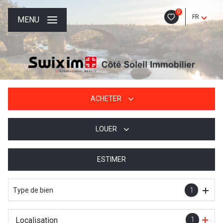
0
FR
MENU
ACHETER
LOUER
De l'ancien
De l'immo pro
ESTIMER
à l'année
De l'immo pro
Type de bien
1
Localisation
1