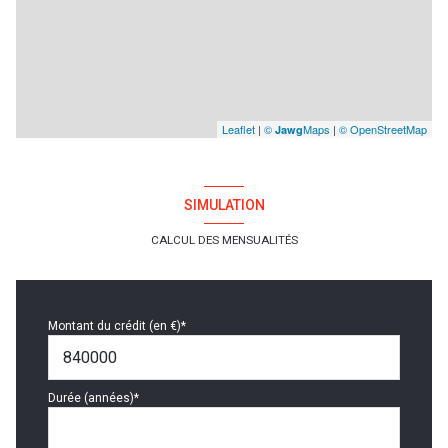
Leaflet
|
©
Maps
|
© OpenStreetMap
Jawg
SIMULATION
CALCUL DES MENSUALITÉS
Montant du crédit (en €)*
Durée (années)*