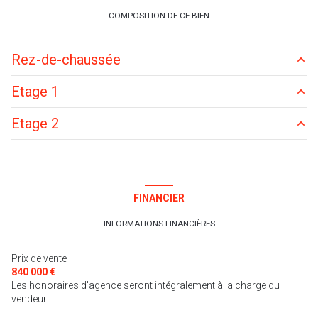
COMPOSITION DE CE BIEN
Rez-de-chaussée
Etage 1
entrée
2.95 m²
Etage 2
cuisine
13.70 m²
chambre
15.85 m²
WC
1.50 m²
chambre
15.60 m²
chambre
19.85 m²
salon/sejour
40.70 m²
chambre
24.65 m²
chambre
16.55 m²
FINANCIER
Salle de jeux-billard
25.35 m²
salle d'eau
6.35 m²
degagement
0.65 m²
INFORMATIONS FINANCIÈRES
degagement
7.65 m²
salle de bain
15.95 m²
Prix de vente
840 000 €
Les honoraires d'agence seront intégralement à la charge du
vendeur