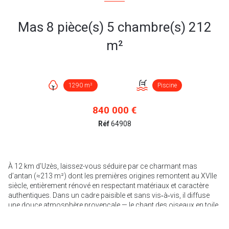
Mas 8 pièce(s) 5 chambre(s) 212
m²
1290 m²
Piscine
840 000 €
Réf
64908
À 12 km d’Uzès, laissez-vous séduire par ce charmant mas
d’antan (≈213 m²) dont les premières origines remontent au XVIIe
siècle, entièrement rénové en respectant matériaux et caractère
authentiques. Dans un cadre paisible et sans vis‑à‑vis, il diffuse
une douce atmosphère provençale — le chant des oiseaux en toile
de fond.
Le mas s’élève sur un terrain bucolique d’environ 1 300 m², planté