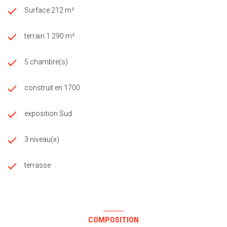
"Les informations sur les risques auxquels ce bien est exposé
Surface 212 m²
sont disponibles sur le site Géorisques
http://www.georisques.gouv.fr"
terrain 1 290 m²
5 chambre(s)
construit en 1700
exposition Sud
3 niveau(x)
terrasse
COMPOSITION