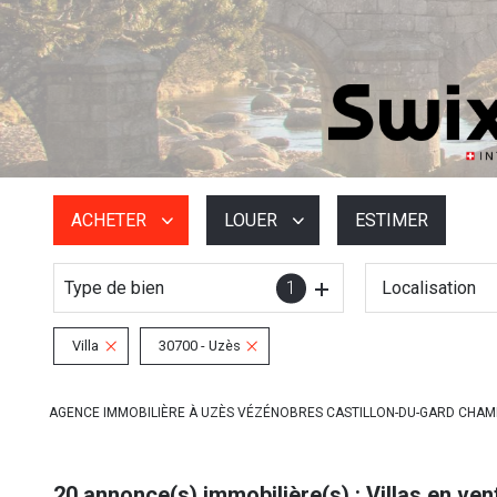
ACHETER
LOUER
ESTIMER
Type de bien
1
Localisation
De l'ancien
à l'année
De l'immo pro
De l'immo pro
Villa
30700 - Uzès
AGENCE IMMOBILIÈRE À UZÈS VÉZÉNOBRES CASTILLON-DU-GARD CHA
20
annonce(s) immobilière(s) : Villas en ven