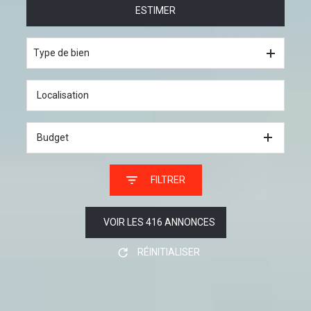
ESTIMER
à l'année
De l'immo pro
Type de bien
Budget
FILTRER
VOIR LES
416
ANNONCES
RÉINITIALISER