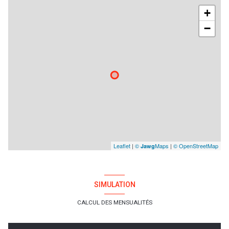
+
−
Leaflet
|
©
Maps
|
© OpenStreetMap
Jawg
SIMULATION
CALCUL DES MENSUALITÉS