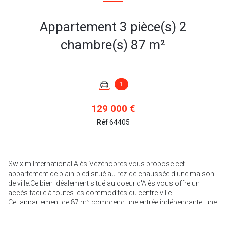
Appartement 3 pièce(s) 2
chambre(s) 87 m²
1
129 000 €
Réf
64405
Swixim International Alès-Vézénobres vous propose cet
appartement de plain-pied situé au rez-de-chaussée d'une maison
de ville.Ce bien idéalement situé au coeur d'Alès vous offre un
accès facile à toutes les commodités du centre-ville.
Cet appartement de 87 m² comprend une entrée indépendante, une
buanderie, un lumineux salon/séjour, une cuisine, ainsi qu'un W.C.
indépendant. Il se compose également de deux chambres, dont