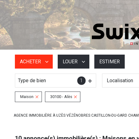
ACHETER
LOUER
ESTIMER
Type de bien
1
Localisation
De l'ancien
à l'année
De l'immo pro
De l'immo pro
Maison
30100 - Alès
AGENCE IMMOBILIÈRE À UZÈS VÉZÉNOBRES CASTILLON-DU-GARD CHA
10
annonce(s) immobilière(s) : Maisons en 