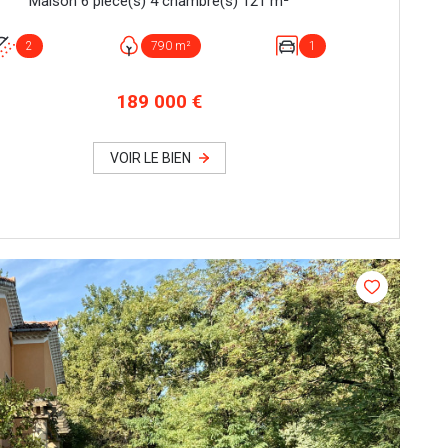
Maison 6 pièce(s) 4 chambre(s) 121 m²
2
790 m²
1
189 000 €
VOIR LE BIEN