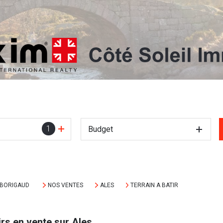
1
Budget
MBORIGAUD
NOS VENTES
ALES
TERRAIN A BATIR
rs en vente sur Ales