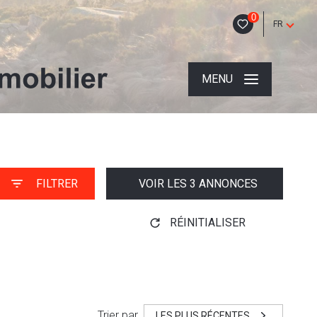
0
FR
MENU
FILTRER
VOIR LES
3
ANNONCES
RÉINITIALISER
Trier par
LES PLUS RÉCENTES