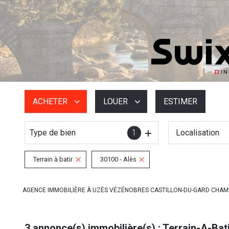
ACHETER
LOUER
ESTIMER
Type de bien
1
Localisation
De l'ancien
à l'année
De l'immo pro
De l'immo pro
Terrain à batir
30100 - Alès
AGENCE IMMOBILIÈRE À UZÈS VÉZÉNOBRES CASTILLON-DU-GARD CHA
3
annonce(s) immobilière(s) : Terrain-A-Bati