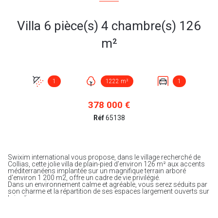
Villa 6 pièce(s) 4 chambre(s) 126
m²
1
1222 m²
1
378 000 €
Réf
65138
Swixim international vous propose, dans le village recherché de
Collias, cette jolie villa de plain-pied d’environ 126 m² aux accents
méditerranéens implantée sur un magnifique terrain arboré
d'environ 1 200 m2, offre un cadre de vie privilégié.
Dans un environnement calme et agréable, vous serez séduits par
son charme et la répartition de ses espaces largement ouverts sur
le jardin.
Vous profiterez de ses 4 chambres, sa salle d’eau, ses wc
indépendants mais également d’un extérieur aux nombreuses