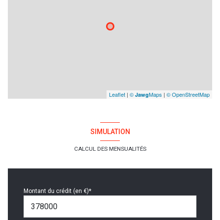
Leaflet
|
©
Maps
|
© OpenStreetMap
Jawg
SIMULATION
CALCUL DES MENSUALITÉS
Montant du crédit (en €)*