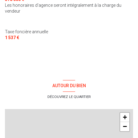
Les honoraires d'agence seront intégralement à la charge du
6 parking(s)
vendeur
1 niveau(x)
Taxe foncière annuelle
1 537 €
terrasse
arboré
piscinable
AUTOUR DU BIEN
DÉCOUVREZ LE QUARTIER
+
−