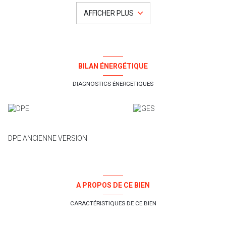
terrasses, une agréable piscine et un garage.
Pour tous renseignements ou éventuelles visites contactez
AFFICHER PLUS
Valentin Padrao au 06.28.10.16.18 ou Emmanuelle Charruau au
06.18.64.11.53. Notre enseigne est ouverte à l'inter-agence.
Les honoraires sont à la charge du vendeur
Les informations sur les risques auxquels ce bien est exposé sont
disponibles sur le site Géorisques http://www.georisques.gouv.fr
BILAN ÉNERGÉTIQUE
DIAGNOSTICS ÉNERGETIQUES
DPE ANCIENNE VERSION
A PROPOS DE CE BIEN
CARACTÉRISTIQUES DE CE BIEN