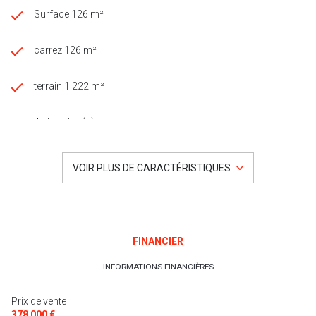
Surface 126 m²
carrez 126 m²
terrain 1 222 m²
4 chambre(s)
1 salle(s) d'eau
VOIR PLUS DE CARACTÉRISTIQUES
construit en 2005
Chauffage central : air pulsé (climatisation)
FINANCIER
Chauffage individuel : poêle (bois)
INFORMATIONS FINANCIÈRES
Prix de vente
1 garage(s)
378 000 €