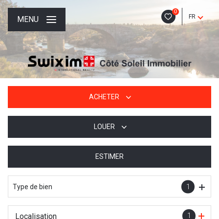
0
FR
MENU
ACHETER
LOUER
De l'ancien
De l'immo pro
ESTIMER
à l'année
De l'immo pro
Type de bien
1
Localisation
1