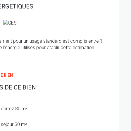
1 ou a.roger@swixim.com Honoraires charge vendeur
ERGETIQUES
 sont disponibles sur le site Géorisques
sont disponibles sur le site
Géorisques
ement pour un usage standard est compris entre 1
l'énergie utilisés pour établir cette estimation.
E BIEN
 DE CE BIEN
carrez 80 m²
séjour 30 m²