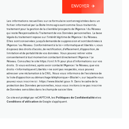
ENVOYER
Les informations recueillies sur ce formulaire sont enregistrées dans un
fichier informatisé par La Boite Immo agissant comme Sous-traitant du
traitement pour la gestion de la clientèle/prospects de l'Agence / du Réseau
qui reste Responsable du Traitement de vos Données personnelles. La base
légale du traitement repose sur l'intérêt légitime de l'Agence / du Réseau.
Elles sont conservées jusqu'à demande de suppression et sont destinées à
l'Agence / au Réseau. Conformément à la loi « informatique et libertés », vous
disposez des droits d’accès, de rectification, d’effacement, d’opposition, de
limitation et de portabilité de vos données. Vous pouvez retirer votre
consentement à tout moment en contactant directement l’Agence / Le
Réseau. Consultez le site
https://cnil.fr/fr
pour plus d’informations sur vos
droits. Si vous estimez, après avoir contacté l'Agence / le Réseau, que vos
droits « Informatique et Libertés » ne sont pas respectés, vous pouvez
adresser une réclamation à la CNIL. Nous vous informons de l’existence de
la liste d'opposition au démarchage téléphonique « Bloctel », sur laquelle vous
pouvez vous inscrire ici :
https://www.bloctel.gouv.fr
. Dans le cadre de la
protection des Données personnelles, nous vous invitons à ne pas inscrire
de Données sensibles dans le champ de saisie libre.
Ce site est protégé par reCAPTCHA, les
Politiques de Confidentialité
et es
Conditions d'utilisation
de Google s'appliquent.