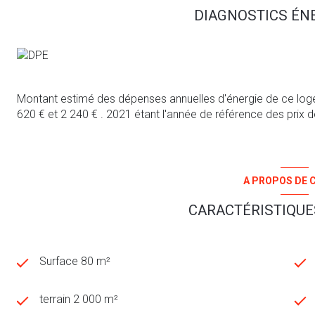
Pour une visite contacter Adeline ROGER au 06.68.70.12.1
DIAGNOSTICS ÉN
Les informations sur les risques auxquels ce bien est exposé
http://www.georisques.gouv.fr
Zone soumise à une obligation légale de débroussaillement.
Les informations sur les risques auxquels ce bien est exposé 
Montant estimé des dépenses annuelles d'énergie de ce log
620 € et 2 240 € . 2021 étant l'année de référence des prix de 
A PROPOS DE C
CARACTÉRISTIQUES
Surface 80 m²
terrain 2 000 m²