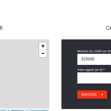
R
C
+
Montant du crédit (en €)
−
Votre apport (en €) *
ENVOYER
aflet
|
©
Maps
|
© OpenStreetMap
Jawg