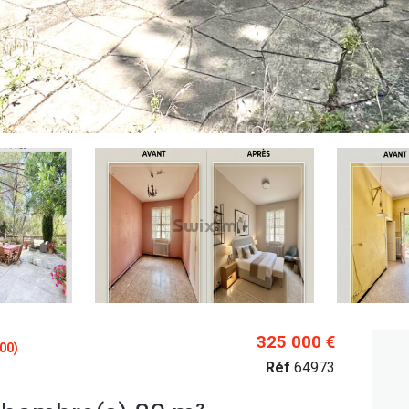
325 000 €
00)
Réf
64973