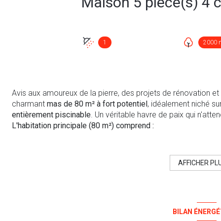
1
2000 
Avis aux amoureux de la pierre, des projets de rénovation e
charmant
mas de 80 m² à fort potentiel
, idéalement niché s
entièrement piscinable
. Un véritable havre de paix qui n'atte
L'habitation principale (80 m²) comprend :
Un espace de vie salon convivial avec sa cheminée d'époque,
perspectives d'aménagement.,
4 chambres
permettant d'accu
bureaux/panoramiques, une salle d'eau (SDE).
AFFICHER PL
Les extérieurs et les bonus :
Une dépendance en pierre indépendante de 30m2 :
À rénover 
pour un atelier d'artiste, un gîte, une maison d'amis ou du re
2000 m², sans vis-à-vis, parfaite pour aménager une piscine 
BILAN ÉNERGÉ
d'été)