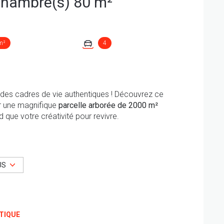
Maison 5 pièce(s) 4 chambre(s) 80 m²
m²
4
t des cadres de vie authentiques ! Découvrez ce
ur une magnifique
parcelle arborée de 2000 m²
nd que votre créativité pour revivre.
 une cuisine indépendante offrant de belles
eillir une famille ou de créer des espaces
US
entièrement, elle offre un potentiel incroyable (idéal
ndement locatif),
Le terrain :
Une vaste parcelle de
et de beaux espaces extérieurs (terrasse, cuisine
TIQUE