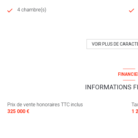
4 chambre(s)
construit en 1960
Chauffage individuel : autre (autre)
VOIR PLUS DE CARACT
exposition Sud-Ouest
FINANCIE
terrasse
INFORMATIONS F
piscinable
Prix de vente honoraires TTC inclus
Ta
accès handicapé
325 000 €
1 