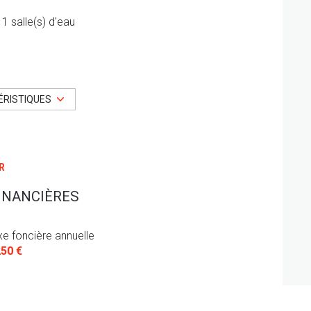
1 salle(s) d'eau
cuisine séparée
4 parking(s)
ÉRISTIQUES
vue Dégagée
R
arboré
INANCIÈRES
quartier Ventabren
xe foncière annuelle
250 €