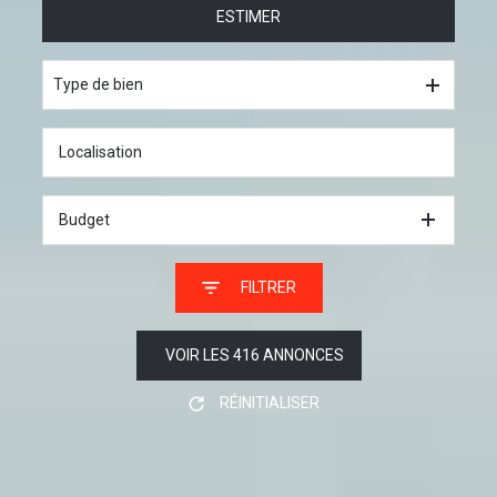
ESTIMER
à l'année
De l'immo pro
Type de bien
Budget
FILTRER
VOIR LES
416
ANNONCES
RÉINITIALISER