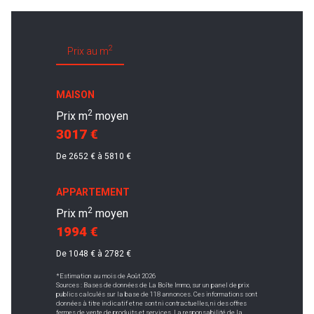
2
Prix au m
MAISON
2
Prix m
moyen
3017 €
De 2652 € à 5810 €
APPARTEMENT
2
Prix m
moyen
1994 €
De 1048 € à 2782 €
*Estimation au mois de Août 2026
Sources : Bases de données de La Boîte Immo, sur un panel de prix
publics calculés sur la base de 118 annonces. Ces informations sont
données à titre indicatif et ne sont ni contractuelles, ni des offres
fermes de vente de produits et services. La responsabilité de la