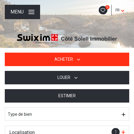
0
FR
MENU
ACHETER
LOUER
De l'ancien
De l'immo pro
ESTIMER
à l'année
De l'immo pro
Type de bien
Localisation
1