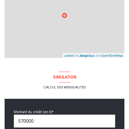
Leaflet
|
©
Maps
|
© OpenStreetMap
Jawg
SIMULATION
CALCUL DES MENSUALITÉS
Montant du crédit (en €)*