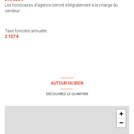
Les honoraires d'agence seront intégralement à la charge du
1 garage(s)
vendeur
4 parking(s)
Taxe foncière annuelle
2 127 €
exposition Sud-Ouest
1 côté(s) mitoyen(s)
3 niveau(x)
AUTOUR DU BIEN
vue Campagne, Village
DÉCOUVREZ LE QUARTIER
terrasse
+
arboré
−
interphone