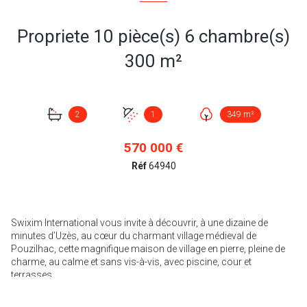
Propriete 10 pièce(s) 6 chambre(s)
300 m²
2
1
349 m²
570 000 €
Réf
64940
Swixim International vous invite à découvrir, à une dizaine de
minutes d’Uzès, au cœur du charmant village médieval de
Pouzilhac, cette magnifique maison de village en pierre, pleine de
charme, au calme et sans vis-à-vis, avec piscine, cour et
terrasses.
Une très belle restauration a été effectuée tout en préservant
l'authenticité et le cachet de l'ancien.