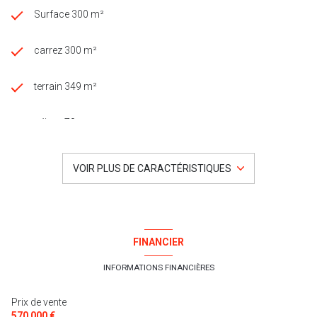
disponibles sur le site
Géorisques
Surface 300 m²
carrez 300 m²
terrain 349 m²
séjour 70 m²
6 chambre(s)
VOIR PLUS DE CARACTÉRISTIQUES
2 salle(s) de bain
1 salle(s) d'eau
FINANCIER
construit en 1800
INFORMATIONS FINANCIÈRES
Prix de vente
cuisine américaine (équipée)
570 000 €