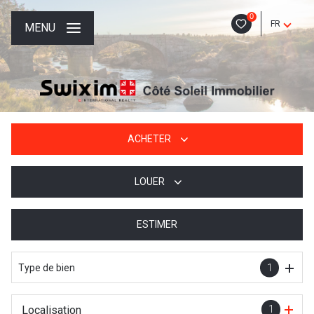
0
FR
MENU
ACHETER
LOUER
De l'ancien
De l'immo pro
ESTIMER
à l'année
De l'immo pro
Type de bien
1
Localisation
1