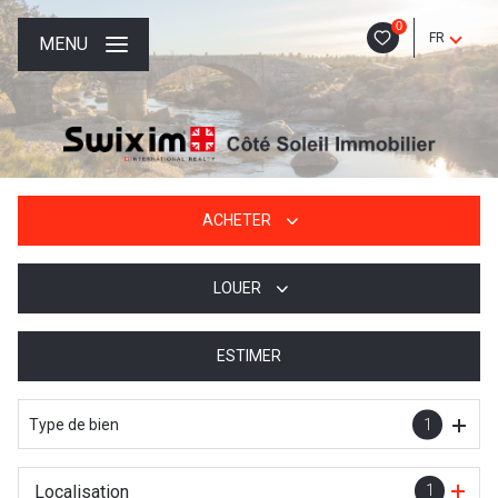
0
FR
MENU
ACHETER
LOUER
De l'ancien
De l'immo pro
ESTIMER
à l'année
De l'immo pro
Type de bien
1
Localisation
1