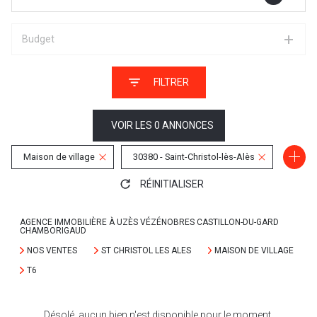
Budget
FILTRER
VOIR LES
0
ANNONCES
Maison de village
30380 - Saint-Christol-lès-Alès
RÉINITIALISER
6 Pièces
AGENCE IMMOBILIÈRE À UZÈS VÉZÉNOBRES CASTILLON-DU-GARD
CHAMBORIGAUD
NOS VENTES
ST CHRISTOL LES ALES
MAISON DE VILLAGE
T6
Désolé, aucun bien n'est disponible pour le moment.