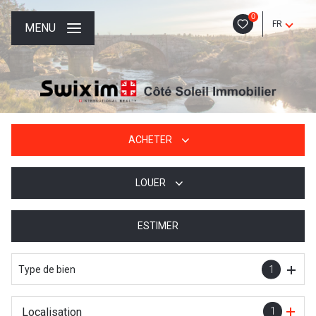
0
FR
MENU
ACHETER
LOUER
De l'ancien
De l'immo pro
ESTIMER
à l'année
De l'immo pro
Type de bien
1
Localisation
1