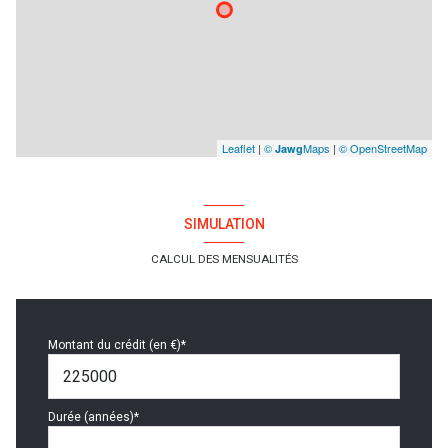
Leaflet
|
©
Maps
|
© OpenStreetMap
Jawg
SIMULATION
CALCUL DES MENSUALITÉS
Montant du crédit (en €)*
Durée (années)*