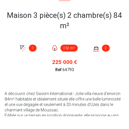
Maison 3 pièce(s) 2 chambre(s) 84
m²
1
232 m²
2
225 000 €
Réf
64793
A découvrir chez Swixim International - Jolie villa neuve d'environ
84m² habitable et idéalement située elle offre une belle luminosité
et une vue dégagée et seulement à 20 minutes d'Uzès dans le
charmant village de Moussac.
Édifiée
sur un terrain en position dominante, elle propose au rez-
de-chaussée un vaste espace de vie avec son sol en travertin,
alliant charme et modernité, ainsi qu'une cuisine ouverte sur son