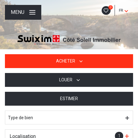
0
FR
MENU
ACHETER
LOUER
De l'ancien
De l'immo pro
ESTIMER
à l'année
De l'immo pro
Type de bien
Localisation
1