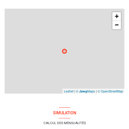
+
−
Leaflet
|
©
Maps
|
© OpenStreetMap
Jawg
SIMULATION
CALCUL DES MENSUALITÉS