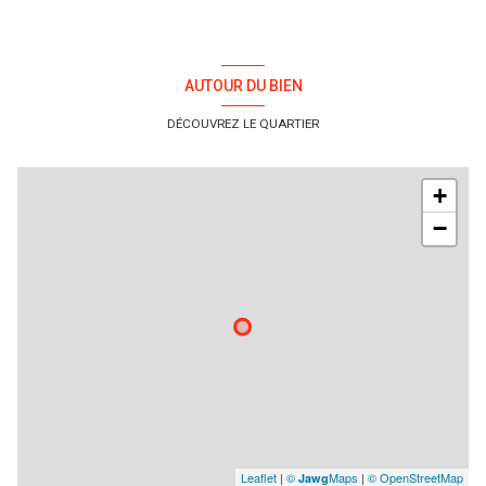
WC
1.16 m²
cellier
4.09 m²
AUTOUR DU BIEN
salon/sejour
59.71 m²
DÉCOUVREZ LE QUARTIER
+
−
Leaflet
|
©
Maps
|
© OpenStreetMap
Jawg