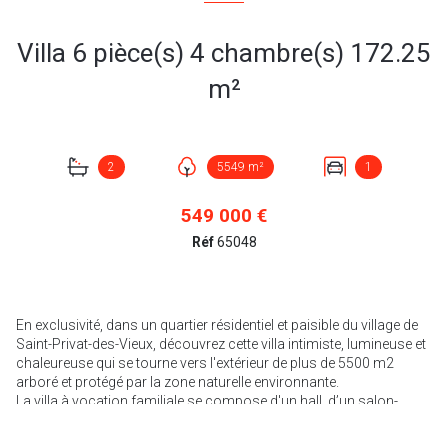
Villa 6 pièce(s) 4 chambre(s) 172.25
m²
2
5549 m²
1
549 000 €
Réf
65048
En exclusivité, dans un quartier résidentiel et paisible du village de
Saint-Privat-des-Vieux, découvrez cette villa intimiste, lumineuse et
chaleureuse qui se tourne vers l'extérieur de plus de 5500 m2
arboré et protégé par la zone naturelle environnante.
La villa à vocation familiale se compose d'un hall, d’un salon-
séjour avec charpente apparente et cheminée , d’une cuisine
indépendante, de 4 chambres, 2 salles de bains, 2 WC et un cellier,