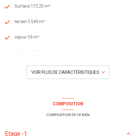
Surface 172,25 m²
terrain 5 549 m²
séjour 59 m²
4 chambre(s)
2 salle(s) de bain
VOIR PLUS DE CARACTÉRISTIQUES
construit en 1989
cuisine séparée (équipée)
COMPOSITION
Chauffage central : radiateur (gaz)
COMPOSITION DE CE BIEN
1 garage(s)
Etage -1