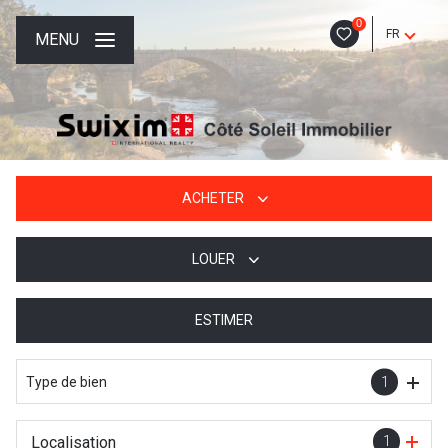
0
FR
MENU
ACHETER
LOUER
De l'ancien
De l'immo pro
ESTIMER
à l'année
De l'immo pro
Type de bien
1
Localisation
1