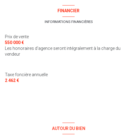
chambre
16 m²
salle d'eau
8 m²
buanderie
m²
FINANCIER
salle d'eau
6 m²
WC
2.5 m²
INFORMATIONS FINANCIÈRES
véranda
19 m²
Prix de vente
550 000 €
Les honoraires d'agence seront intégralement à la charge du
vendeur
Taxe foncière annuelle
2 462 €
AUTOUR DU BIEN