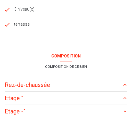
3 niveau(x)
terrasse
COMPOSITION
COMPOSITION DE CE BIEN
Rez-de-chaussée
Etage 1
cuisine
22 m²
Etage -1
salon/sejour
64 m²
chambre
20 m²
chambre
14 m²
chambre
12 m²
garage
m²