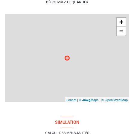
DÉCOUVREZ LE QUARTIER
+
−
Leaflet
|
©
Maps
|
© OpenStreetMap
Jawg
SIMULATION
CALCUL DES MENSUALITÉS