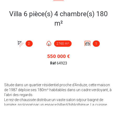
Villa 6 pièce(s) 4 chambre(s) 180
m²
2
2765 m²
1
550 000 €
Réf
64923
Située dans un quartier résidentiel proche d'Anduze, cette maison
de 1987 déploie ses 180m² habitables dans un cadre verdoyant, à
l’abri des regards.
Le rez-de-chaussée distribue un vaste salon séjour baigné de
lumière, prolongé par un espace billard/bibliothèque. La cuisine
séparée, avec son coin repas offre un espace convivial et
fonctionnel, accessible d’une terrasse couverte. Deux chambres