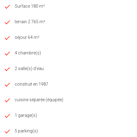
présentation d'un client qualifié."
Surface 180 m²
“Les informations sur les risques auxquels ce bien est exposé
sont disponibles sur le site Géorisques
terrain 2 765 m²
http://www.georisques.gouv.fr
”
séjour 64 m²
4 chambre(s)
2 salle(s) d'eau
construit en 1987
cuisine séparée (équipée)
1 garage(s)
5 parking(s)