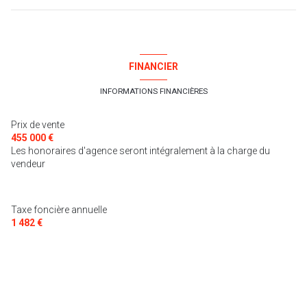
exposition Sud-Ouest
salon/sejour
54 m²
1 niveau(x)
chambre
14.7 m²
FINANCIER
chambre
12.6 m²
vue Dégagée
INFORMATIONS FINANCIÈRES
chambre
15.9 m²
Prix de vente
terrasse
chambre
10.2 m²
455 000 €
Les honoraires d'agence seront intégralement à la charge du
salle de bain
7 m²
arboré
vendeur
garage
40 m²
Taxe foncière annuelle
1 482 €