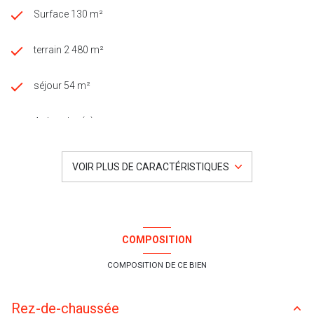
Surface 130 m²
terrain 2 480 m²
séjour 54 m²
4 chambre(s)
1 salle(s) de bain
VOIR PLUS DE CARACTÉRISTIQUES
construit en 2002
cuisine américaine (équipée)
COMPOSITION
Chauffage individuel : au sol (pompe à chaleur)
COMPOSITION DE CE BIEN
1 garage(s)
Rez-de-chaussée