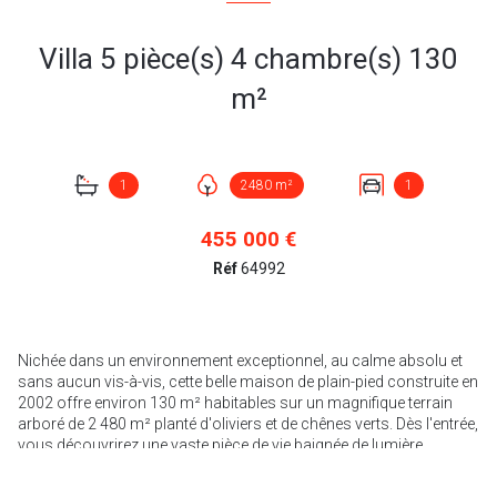
Villa 5 pièce(s) 4 chambre(s) 130
m²
1
2480 m²
1
455 000 €
Réf
64992
Nichée dans un environnement exceptionnel, au calme absolu et
sans aucun vis-à-vis, cette belle maison de plain-pied construite en
2002 offre environ 130 m² habitables sur un magnifique terrain
arboré de 2 480 m² planté d'oliviers et de chênes verts. Dès l'entrée,
vous découvrirez une vaste pièce de vie baignée de lumière,
composée d'un salon-séjour convivial avec cuisine ouverte.
L’ensemble bénéficie d’un accès direct à une agréable terrasse