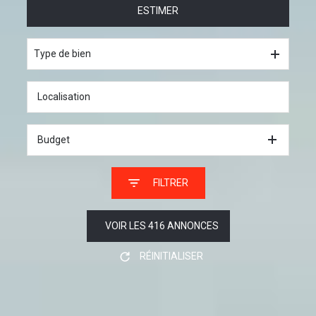
ESTIMER
à l'année
De l'immo pro
Type de bien
Budget
FILTRER
VOIR LES
416
ANNONCES
RÉINITIALISER