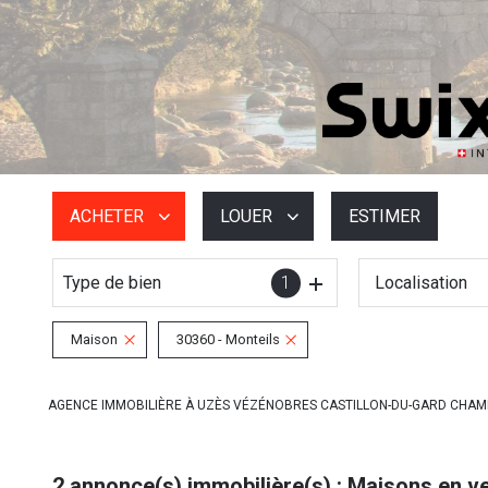
ACHETER
LOUER
ESTIMER
Type de bien
1
Localisation
De l'ancien
à l'année
De l'immo pro
De l'immo pro
Maison
30360 - Monteils
AGENCE IMMOBILIÈRE À UZÈS VÉZÉNOBRES CASTILLON-DU-GARD CHA
2
annonce(s) immobilière(s) : Maisons en ve