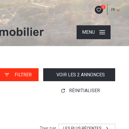
0
FR
MENU
FILTRER
VOIR LES
2
ANNONCES
RÉINITIALISER
Trier par
LES PLUS RÉCENTES