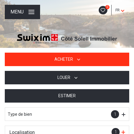
0
FR
MENU
ACHETER
LOUER
De l'ancien
De l'immo pro
ESTIMER
à l'année
De l'immo pro
Type de bien
1
Localisation
1