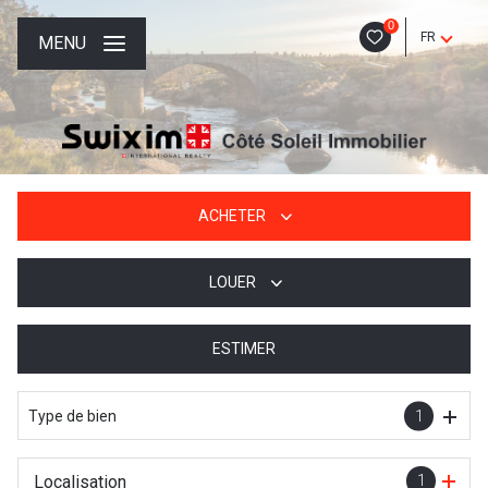
0
FR
MENU
ACHETER
LOUER
De l'ancien
De l'immo pro
ESTIMER
à l'année
De l'immo pro
Type de bien
1
Localisation
1