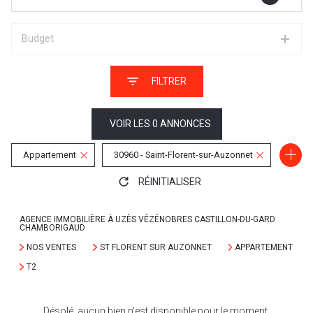
Budget
FILTRER
VOIR LES
0
ANNONCES
Appartement
30960 - Saint-Florent-sur-Auzonnet
RÉINITIALISER
2 Pièces
AGENCE IMMOBILIÈRE À UZÈS VÉZÉNOBRES CASTILLON-DU-GARD
CHAMBORIGAUD
NOS VENTES
ST FLORENT SUR AUZONNET
APPARTEMENT
T2
Désolé, aucun bien n'est disponible pour le moment.