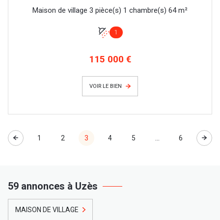
Maison de village 3 pièce(s) 1 chambre(s) 64 m²
1
115 000 €
VOIR LE BIEN
1
2
3
4
5
...
6
59 annonces à Uzès
MAISON DE VILLAGE