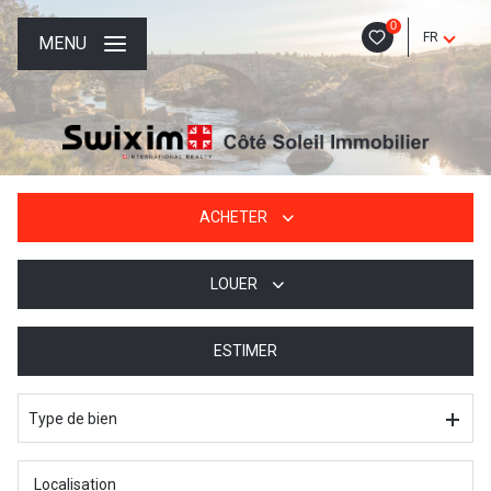
0
FR
MENU
ACHETER
LOUER
De l'ancien
De l'immo pro
ESTIMER
à l'année
De l'immo pro
Type de bien