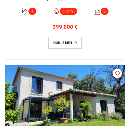
1
416 m²
2
399 000 €
VOIR LE BIEN