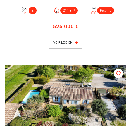
3
211 m²
Piscine
525 000 €
VOIR LE BIEN