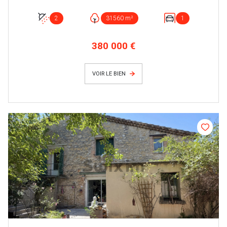
2
31560 m²
1
380 000 €
VOIR LE BIEN