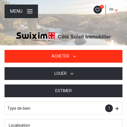
0
FR
MENU
ACHETER
LOUER
De l'ancien
De l'immo pro
ESTIMER
à l'année
De l'immo pro
Type de bien
1