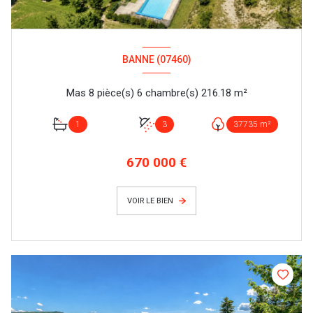
BANNE (07460)
Mas 8 pièce(s) 6 chambre(s) 216.18 m²
1
3
37735 m²
670 000 €
VOIR LE BIEN