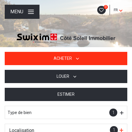
0
FR
MENU
ACHETER
LOUER
De l'ancien
De l'immo pro
ESTIMER
à l'année
De l'immo pro
Type de bien
1
Localisation
1