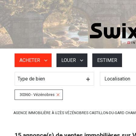
ACHETER
LOUER
ESTIMER
Type de bien
Localisation
De l'ancien
à l'année
De l'immo pro
De l'immo pro
30360 - Vézénobres
AGENCE IMMOBILIÈRE À UZÈS VÉZÉNOBRES CASTILLON-DU-GARD CHA
15
annonce(s) de ventes immobilières sur 