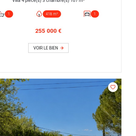
Villa 4 pièce(s) 3 chambre(s) 107 m²
1
418 m²
1
255 000 €
VOIR LE BIEN